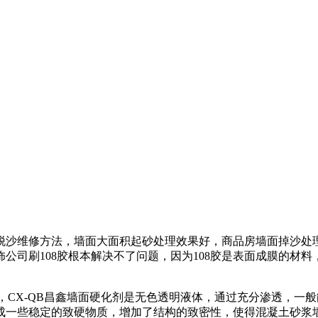
脱沙维修方法，墙面大面积起砂处理效果好，商品房墙面掉沙处
饰公司刷
108
胶根本解决不了问题，因为
108
胶是表面成膜的材料
，
CX-QB
昌鑫墙面硬化剂是无色透明液体，通过充分渗透，一般
成一些稳定的致硬物质，增加了结构的致密性，使得混凝土砂浆