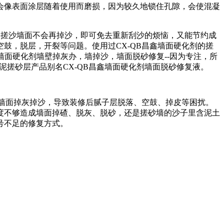
会像表面涂层随着使用而磨损，因为较久地锁住孔隙，会使混凝
。
的搓沙墙面不会再掉沙，即可免去重新刮沙的烦恼，又能节约成
空鼓，脱层，开裂等问题。使用过
CX-QB
昌鑫墙面硬化剂的搓
墙面硬化剂墙壁掉灰办，墙掉沙，墙面脱砂修复
--
因为专注，所
泥搓砂层产品别名
CX-QB
昌鑫墙面硬化剂墙面脱砂修复液。
墙面掉灰掉沙，导致装修后腻子层脱落、空鼓、掉皮等困扰。
度不够造成墙面掉碴、脱灰、脱砂，还是搓砂墙的沙子里含泥土
号不足的修复方式。