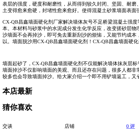
表层的强度，硬度和耐磨性，从而得到较久封闭、坚固、耐磨
土变得愈来愈硬，封堵性愈来愈好。使得混凝土砂浆墙面表面
CX-QB
昌鑫墙面硬化剂厂家解决墙体灰号不足桥梁混凝土强度
本。本材料与砂浆中的水泥成分发生化学反应，改变搓砂层物
沙墙面不会再掉沙，即可免去重新刮沙的烦恼，又能节约成本
以。墙面脱沙用
CX-QB
昌鑫墙面硬化剂！
CX-QB
昌鑫墙面硬化
墙面起砂了，
CX-QB
昌鑫墙面硬化剂不仅能解决墙体抹灰层标
墙面掉沙不仅影响墙面的美观、而且还存在问题，很多人都非
较多也会导致墙面掉沙。给大家介绍一个即不用铲墙返工，又
本店最新
猜你喜欢
交谈
店铺
0 评