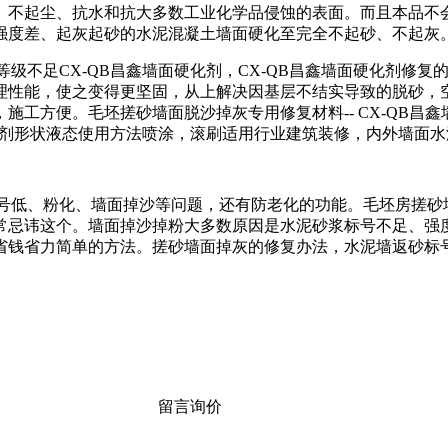
、不起尘、抗水和抗大多数工业化学品侵蚀的表面。而且本品不
强度差、起灰起砂的水泥混凝土墙面硬化至完全不起砂、不起灰
等级不足
CX-QB
昌鑫墙面硬化剂，
CX-QB
昌鑫墙面硬化剂修复
理性能，使之变得更坚固，从上解决因基层不结实导致的脱砂，
，施工方便。毛坯搓砂墙面脱沙掉灰专用修复材料
--
CX-QB
昌鑫
剂形状液态使用方法喷涂，滚刷适用行业建筑装修，内外墙面水
号低、粉化、墙面掉沙等问题，还有防老化的功能。毛坯房搓砂
常忌讳这个。墙面掉沙掉粉大多数原因是水泥砂浆标号不足、强
省钱省力简单的方法。搓砂墙面掉灰的修复办法，水泥墙返砂标
留言询价