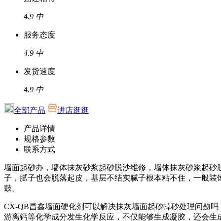
4.9
中
服务态度
4.9
中
发货速度
4.9
中
全部产品
进店逛逛
产品详情
规格参数
联系方式
墙面起砂办，墙体抹灰砂浆起砂脱沙维修，墙体抹灰砂浆起砂
子，腻子也会脱落起皮，基层不结实腻子根本粘不住，一般装
鼓。
CX-QB
昌鑫墙面硬化剂可以解决抹灰墙面起砂掉砂处理问题吗
游离钙等化学成分发生化学反应，不仅能够生成凝胶，还会生