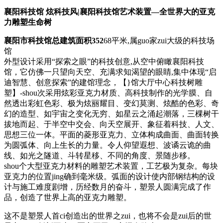
襄阳科技馆
炫
科技风|襄阳科技馆艺术装置—全世界大的亚克
力雕塑生命树
襄阳市科技馆总建筑面积352
68平米,属guo家zui大级的科技场
馆
外型设计采用“探索之眼”的科技创意,从空中俯瞰襄阳科技
馆，它仿佛一只望向天空、充满求知渴望的眼睛,集中体现“启
迪智慧、创意探索”的建馆理念，【}馆大厅中心科技树雕
塑】-shou次采用炫彩亚克力材质、高科技制作的光学膜、自
然透出彩虹色彩、极为炫丽耀目、变幻莫测、炫酷的色彩、奇
幻的造型、如宇宙之变化无穷、如星云之涌起潮落，三棵树干
拔地而起、于半空中交会、向天空展开、象征着科技、人文、
思想三位一体。平面的菱形亚克力、立体构成曲面、曲面转换
为圆弧体、向上生长的力量。令人仰望遐想、波谲云诡的曲
线、如光之隧道、斗转星移、不同的角度、景随步移。
shou个大型亚克力材料的雕塑艺术装置，工艺极为复杂。每块
亚克力的位置jing确到毫米级。弧面的设计使内部钢结构的设
计与施工难度剧增，历经数月的奋斗，塑景人圆满完成了作
品，创造了世界上高的亚克力雕塑。
这不是塑景人首ci创造出的世界之zui，也将不会是zui后的世