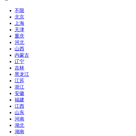
不限
北京
上海
天津
重庆
河北
山西
内蒙古
辽宁
吉林
黑龙江
江苏
浙江
安徽
福建
江西
山东
河南
湖北
湖南