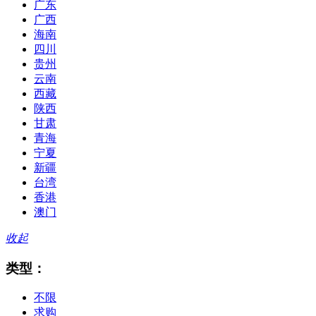
广东
广西
海南
四川
贵州
云南
西藏
陕西
甘肃
青海
宁夏
新疆
台湾
香港
澳门
收起
类型：
不限
求购