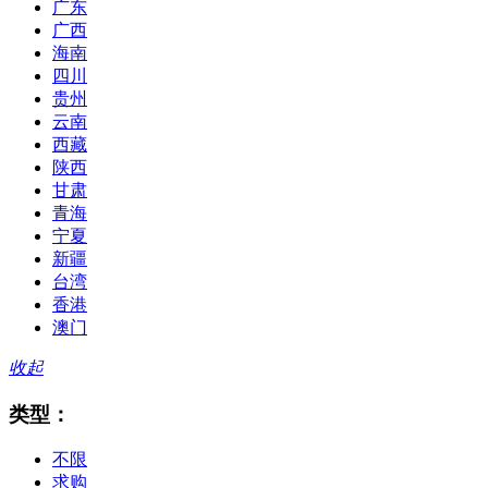
广东
广西
海南
四川
贵州
云南
西藏
陕西
甘肃
青海
宁夏
新疆
台湾
香港
澳门
收起
类型：
不限
求购