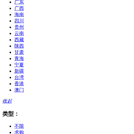
广东
广西
海南
四川
贵州
云南
西藏
陕西
甘肃
青海
宁夏
新疆
台湾
香港
澳门
收起
类型：
不限
求购