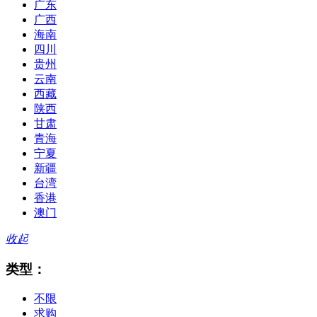
广东
广西
海南
四川
贵州
云南
西藏
陕西
甘肃
青海
宁夏
新疆
台湾
香港
澳门
收起
类型：
不限
求购