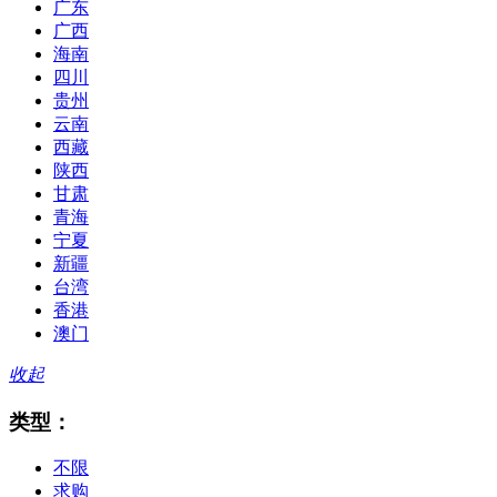
广东
广西
海南
四川
贵州
云南
西藏
陕西
甘肃
青海
宁夏
新疆
台湾
香港
澳门
收起
类型：
不限
求购