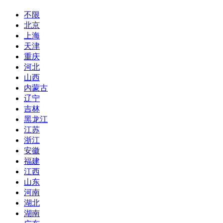
不限
北京
上海
天津
重庆
河北
山西
内蒙古
辽宁
吉林
黑龙江
江苏
浙江
安徽
福建
江西
山东
河南
湖北
湖南