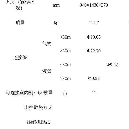
尺寸（宽
x高x
mm
940×1430×370
深）
质量
kg
112.7
<30m
Φ19.05
气管
≥30m
Φ22.20
连接管
<30m
Φ9.52
液管
≥30m
Φ9.52
可连接室内机zui大数量
台
11
电控散热方式
压缩机形式