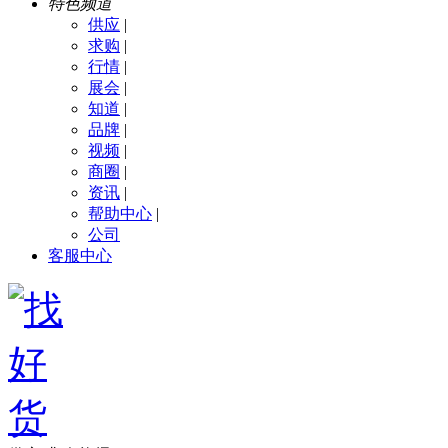
特色频道
供应
|
求购
|
行情
|
展会
|
知道
|
品牌
|
视频
|
商圈
|
资讯
|
帮助中心
|
公司
客服中心