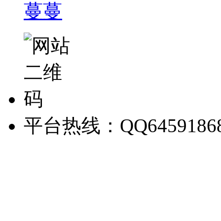
蔓蔓
平台热线：QQ6459186