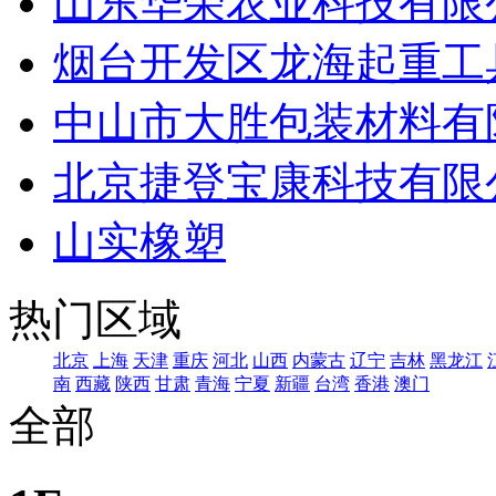
山东华荣农业科技有限
烟台开发区龙海起重工
中山市大胜包装材料有
北京捷登宝康科技有限
山实橡塑
热门区域
北京
上海
天津
重庆
河北
山西
内蒙古
辽宁
吉林
黑龙江
南
西藏
陕西
甘肃
青海
宁夏
新疆
台湾
香港
澳门
全部