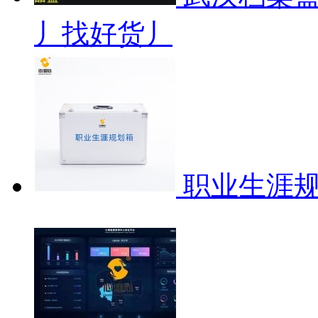
丿找好货丿
职业生涯规划