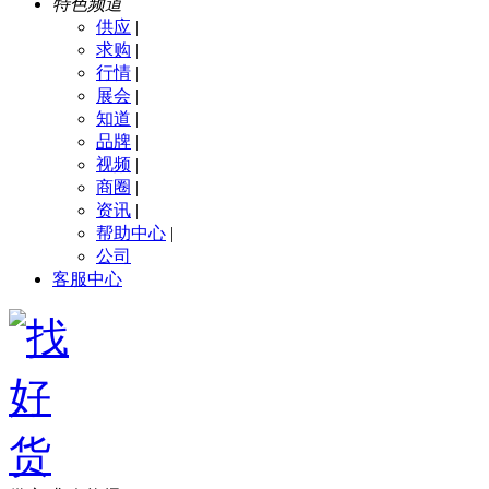
特色频道
供应
|
求购
|
行情
|
展会
|
知道
|
品牌
|
视频
|
商圈
|
资讯
|
帮助中心
|
公司
客服中心