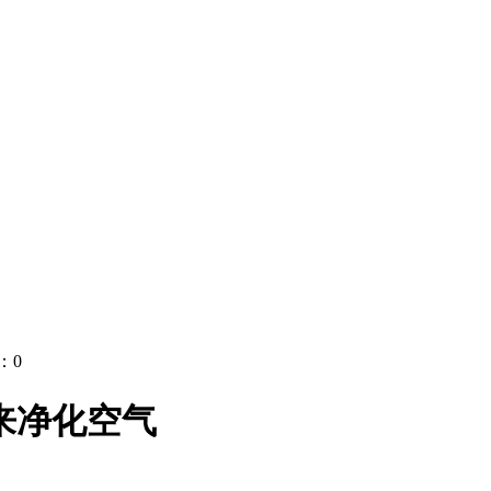
：
0
来净化空气