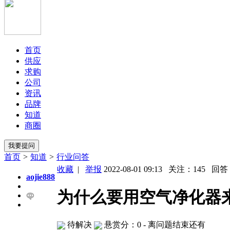
首页
供应
求购
公司
资讯
品牌
知道
商圈
首页
>
知道
>
行业问答
收藏
|
举报
2022-08-01 09:13 关注：
145
回答
aojie888
为什么要用空气净化器
待解决
悬赏分：0
- 离问题结束还有