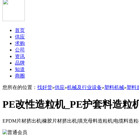
首页
供应
求购
公司
资讯
品牌
知道
商圈
您所在的位置：
找好货
供应
机械及行业设备
塑料机械
塑料
>
>
>
>
PE改性造粒机_PE护套料造粒
EPDM片材挤出机|橡胶片材挤出机|填充母料造粒机|电缆料造粒