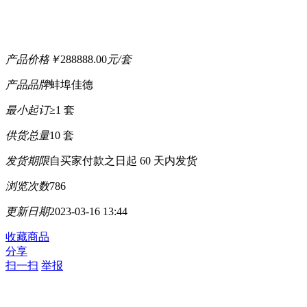
产品价格
￥
288888.00
元/套
产品品牌
蚌埠佳德
最小起订
≥1 套
供货总量
10 套
发货期限
自买家付款之日起
60
天内发货
浏览次数
786
更新日期
2023-03-16 13:44
收藏商品
分享
扫一扫
举报