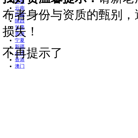
贵州
云南
布者身份与资质的甄别，
西藏
陕西
损失！
甘肃
青海
宁夏
新疆
不再提示了
台湾
香港
澳门