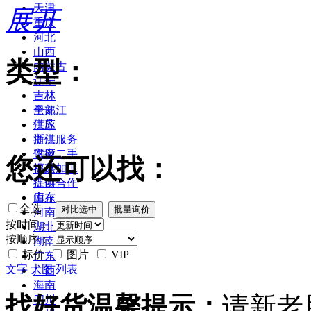
天津
展开
重庆
河北
山西
类型：
内蒙古
辽宁
吉林
黑龙江
全部
江苏
供应
浙江
提供服务
安徽
供应二手
您还可以找：
福建
提供加工
江西
提供合作
山东
库存
全选
河南
按时间：
湖北
按顺序：
湖南
标价
图片
VIP
广东
文字
大图
列表
广西
海南
找好货温馨提示：
请新老
四川