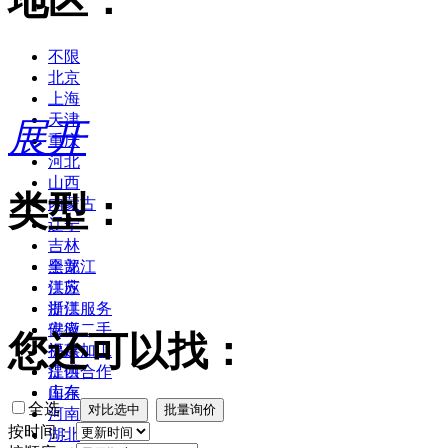
地区：
不限
北京
上海
天津
展开
重庆
河北
山西
类型：
内蒙古
辽宁
吉林
黑龙江
全部
江苏
供应
浙江
提供服务
安徽
供应二手
您还可以找：
福建
提供加工
江西
提供合作
山东
库存
全选
河南
按时间：
湖北