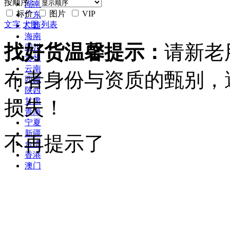
按顺序：
湖南
标价
图片
VIP
广东
文字
大图
列表
广西
海南
找好货温馨提示：
请新老
四川
贵州
云南
布者身份与资质的甄别，
西藏
陕西
损失！
甘肃
青海
宁夏
新疆
不再提示了
台湾
香港
澳门