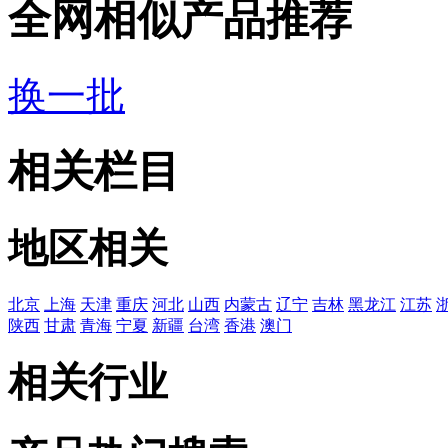
全网相似产品推荐
换一批
相关栏目
地区相关
北京
上海
天津
重庆
河北
山西
内蒙古
辽宁
吉林
黑龙江
江苏
陕西
甘肃
青海
宁夏
新疆
台湾
香港
澳门
相关行业