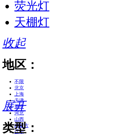
荧光灯
天棚灯
收起
地区：
不限
北京
上海
天津
展开
重庆
河北
山西
类型：
内蒙古
辽宁