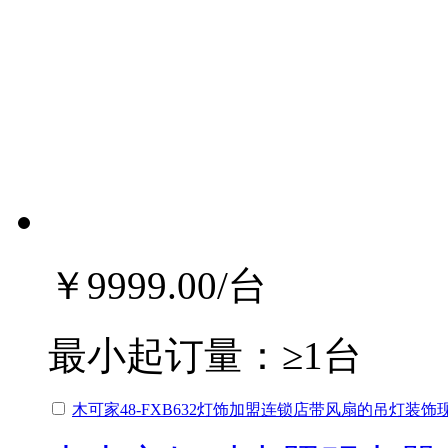
￥9999.00
/台
最小起订量：
≥1台
木可家48-FXB632灯饰加盟连锁店带风扇的吊灯装饰