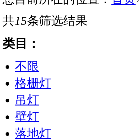
共
15
条筛选结果
类目：
不限
格栅灯
吊灯
壁灯
落地灯