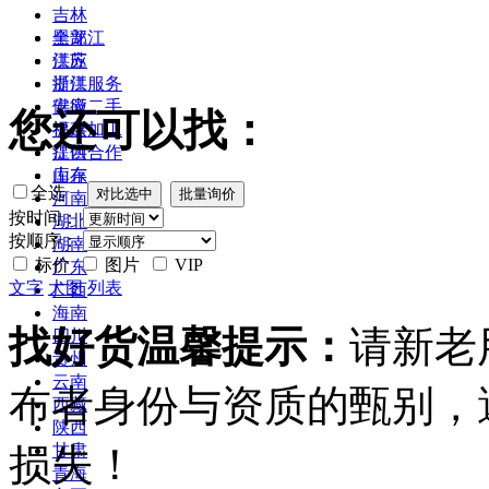
吉林
黑龙江
全部
江苏
供应
浙江
提供服务
安徽
供应二手
您还可以找：
福建
提供加工
江西
提供合作
山东
库存
全选
河南
按时间：
湖北
按顺序：
湖南
标价
图片
VIP
广东
文字
大图
列表
广西
海南
找好货温馨提示：
请新老
四川
贵州
云南
布者身份与资质的甄别，
西藏
陕西
损失！
甘肃
青海