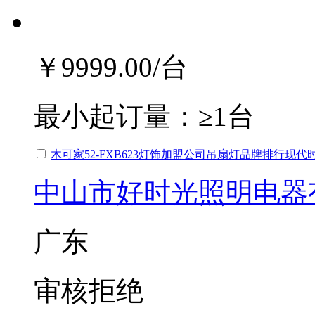
￥9999.00
/台
最小起订量：
≥1台
木可家52-FXB623灯饰加盟公司吊扇灯品牌排行现代
中山市好时光照明电器
广东
审核拒绝