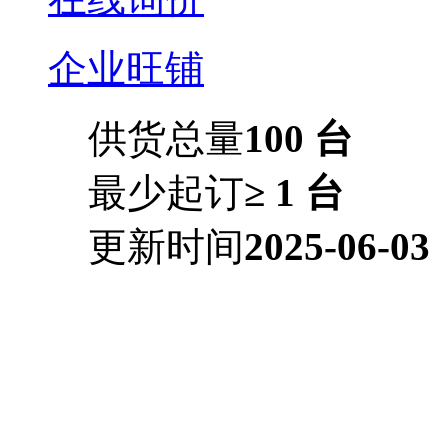
企业旺铺
供货总量
100 台
最少起订
≥ 1 台
更新时间
2025-06-03