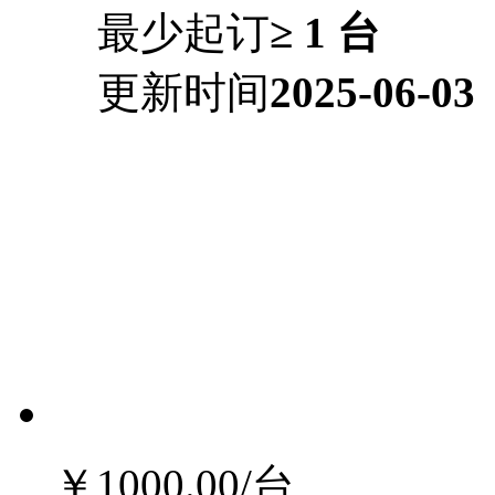
最少起订
≥ 1 台
更新时间
2025-06-03
￥1000.00
/台