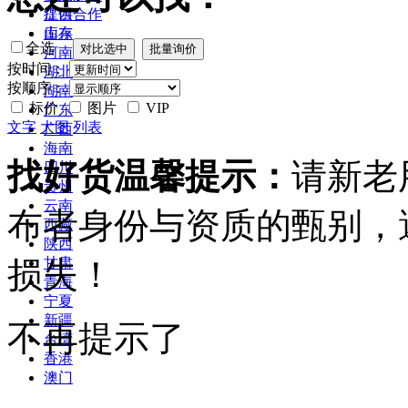
江西
提供合作
山东
库存
全选
河南
按时间：
湖北
按顺序：
湖南
标价
图片
VIP
广东
文字
大图
列表
广西
海南
找好货温馨提示：
请新老
四川
贵州
云南
布者身份与资质的甄别，
西藏
陕西
损失！
甘肃
青海
宁夏
新疆
不再提示了
台湾
香港
澳门