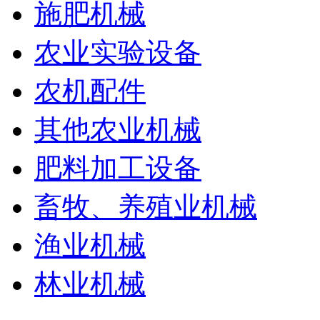
施肥机械
农业实验设备
农机配件
其他农业机械
肥料加工设备
畜牧、养殖业机械
渔业机械
林业机械