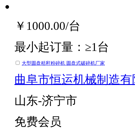
￥1000.00
/台
最小起订量：
≥1台
大型圆盘秸秆粉碎机 圆盘式破碎机厂家
曲阜市恒运机械制造有
山东-济宁市
免费会员