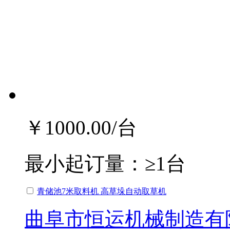
￥1000.00
/台
最小起订量：
≥1台
青储池7米取料机 高草垛自动取草机
曲阜市恒运机械制造有