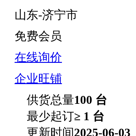
山东-济宁市
免费会员
在线询价
企业旺铺
供货总量
100 台
最少起订
≥ 1 台
更新时间
2025-06-03