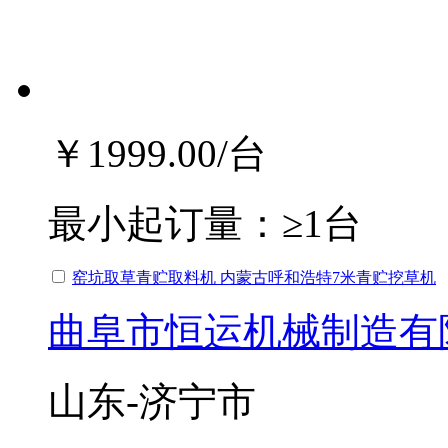
￥1999.00
/台
最小起订量：
≥1台
窑坑取草青贮取料机 内蒙古呼和浩特7米青贮挖草机
曲阜市恒运机械制造有
山东-济宁市