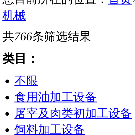
机械
共
766
条筛选结果
类目：
不限
食用油加工设备
屠宰及肉类初加工设备
饲料加工设备