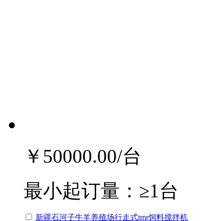
￥50000.00
/台
最小起订量：
≥1台
新疆石河子牛羊养殖场行走式tmr饲料搅拌机