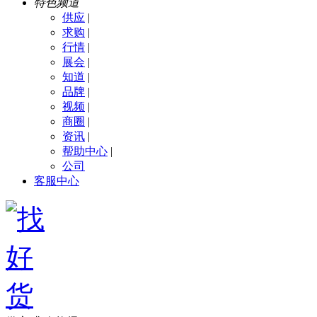
特色频道
供应
|
求购
|
行情
|
展会
|
知道
|
品牌
|
视频
|
商圈
|
资讯
|
帮助中心
|
公司
客服中心