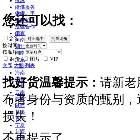
江苏
供应
浙江
提供服务
安徽
供应二手
您还可以找：
福建
提供加工
江西
提供合作
山东
库存
全选
河南
按时间：
湖北
按顺序：
湖南
标价
图片
VIP
广东
文字
大图
列表
广西
海南
找好货温馨提示：
请新老
四川
贵州
云南
布者身份与资质的甄别，
西藏
陕西
损失！
甘肃
青海
宁夏
新疆
不再提示了
台湾