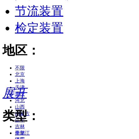
节流装置
检定装置
地区：
不限
北京
上海
天津
展开
重庆
河北
山西
类型：
内蒙古
辽宁
吉林
黑龙江
全部