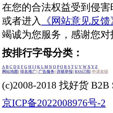
在您的合法权益受到侵害
或者进入
《网站意见反馈
竭诚为您服务，感谢您对
按排行字母分类：
A
B
C
D
E
F
G
H
I
J
K
L
M
N
O
P
Q
R
S
T
U
V
W
X
Y
Z
网站地图
|
排名推广
|
广告服务
|
违规举报
|
RSS订阅
|
申请友链
(c)2008-2018 找好货 B2B S
京ICP备2022008976号-2