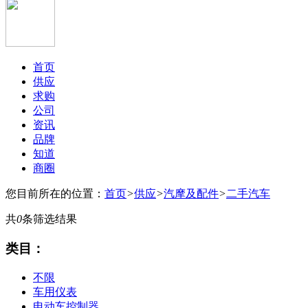
首页
供应
求购
公司
资讯
品牌
知道
商圈
您目前所在的位置：
首页
>
供应
>
汽摩及配件
>
二手汽车
共
0
条筛选结果
类目：
不限
车用仪表
电动车控制器