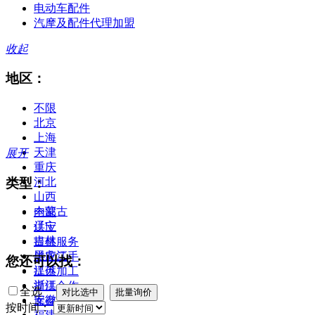
电动车配件
汽摩及配件代理加盟
收起
地区：
不限
北京
上海
天津
展开
重庆
类型：
河北
山西
内蒙古
全部
辽宁
供应
吉林
提供服务
黑龙江
供应二手
您还可以找：
江苏
提供加工
浙江
提供合作
全选
安徽
库存
按时间：
福建