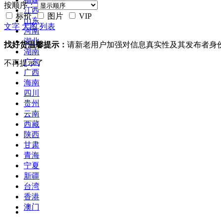
按顺序：
江西
标价
图片
VIP
山东
文字
大图
列表
河南
湖北
找好货温馨提示：
请新老用户加强对信息真实性及其发布者身
湖南
广东
不再提示了
广西
海南
四川
贵州
云南
西藏
陕西
甘肃
青海
宁夏
新疆
台湾
香港
澳门