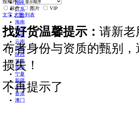
按顺序：
湖南
标价
图片
VIP
广东
文字
大图
列表
广西
海南
找好货温馨提示：
请新老
四川
贵州
云南
布者身份与资质的甄别，
西藏
陕西
损失！
甘肃
青海
宁夏
新疆
不再提示了
台湾
香港
澳门