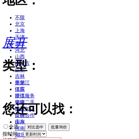
地区：
不限
北京
上海
天津
展开
重庆
河北
山西
类型：
内蒙古
辽宁
吉林
黑龙江
全部
江苏
供应
浙江
提供服务
安徽
供应二手
您还可以找：
福建
提供加工
江西
提供合作
山东
库存
全选
河南
按时间：
湖北