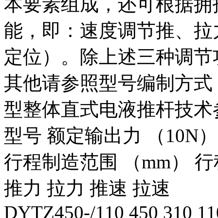
本要素组成，还可根据拥
能，即：速度调节推、拉
定位）。除上述三种调节
其他请参照型号编制方式
型
整体直式
电液推杆技术
型号
额定输出力
（
10N
）
行程制造范围
（
mm
） 
推力
拉力
推速
拉速
DYTZ450-/110 450 310 11