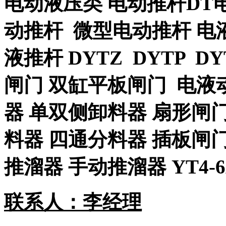
电动液压类
电动推杆
DT
动推杆
微型电动推杆
电
液推杆
DYTZ DYTP DY
闸门
双缸平板闸门
电液
器
单双侧卸料器
扇形闸
料器
四通分料器
插板闸
推溜器
手动推溜器
YT4-
联系人：
李经理