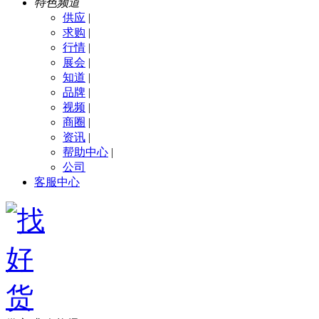
特色频道
供应
|
求购
|
行情
|
展会
|
知道
|
品牌
|
视频
|
商圈
|
资讯
|
帮助中心
|
公司
客服中心