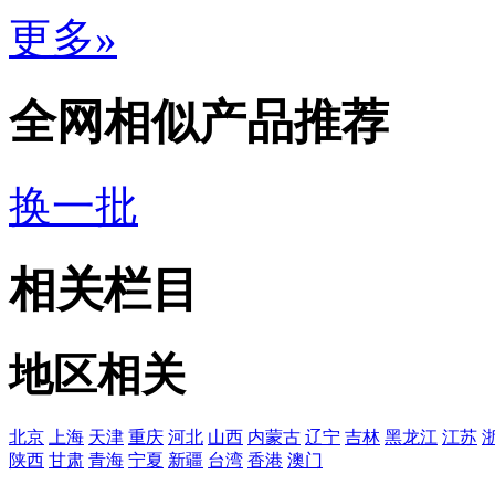
更多»
全网相似产品推荐
换一批
相关栏目
地区相关
北京
上海
天津
重庆
河北
山西
内蒙古
辽宁
吉林
黑龙江
江苏
陕西
甘肃
青海
宁夏
新疆
台湾
香港
澳门