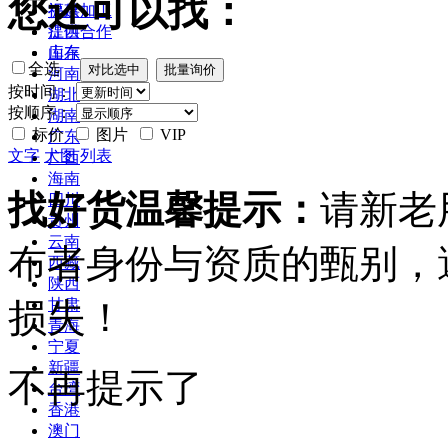
您还可以找：
福建
提供加工
江西
提供合作
山东
库存
全选
河南
按时间：
湖北
按顺序：
湖南
标价
图片
VIP
广东
文字
大图
列表
广西
海南
找好货温馨提示：
请新老
四川
贵州
云南
布者身份与资质的甄别，
西藏
陕西
损失！
甘肃
青海
宁夏
新疆
不再提示了
台湾
香港
澳门