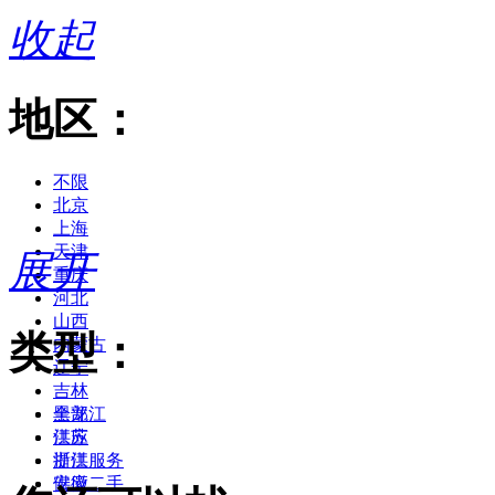
收起
地区：
不限
北京
上海
天津
展开
重庆
河北
山西
类型：
内蒙古
辽宁
吉林
黑龙江
全部
江苏
供应
浙江
提供服务
安徽
供应二手