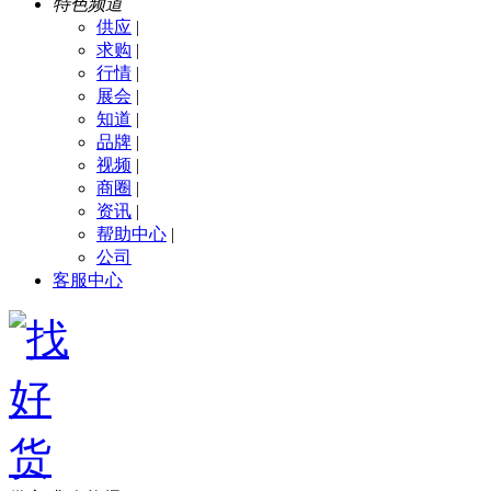
特色频道
供应
|
求购
|
行情
|
展会
|
知道
|
品牌
|
视频
|
商圈
|
资讯
|
帮助中心
|
公司
客服中心