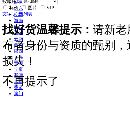
按顺序：
湖南
标价
图片
VIP
广东
文字
大图
列表
广西
海南
找好货温馨提示：
请新老
四川
贵州
云南
布者身份与资质的甄别，
西藏
陕西
损失！
甘肃
青海
宁夏
新疆
不再提示了
台湾
香港
澳门