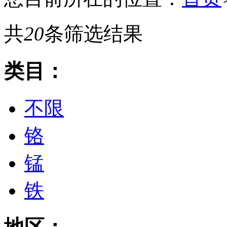
共
20
条筛选结果
类目：
不限
铬
锰
铁