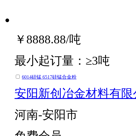
￥8888.88
/吨
最小起订量：
≥3吨
6014硅锰 6517硅锰合金粉
安阳新创冶金材料有限
河南-安阳市
免费会员