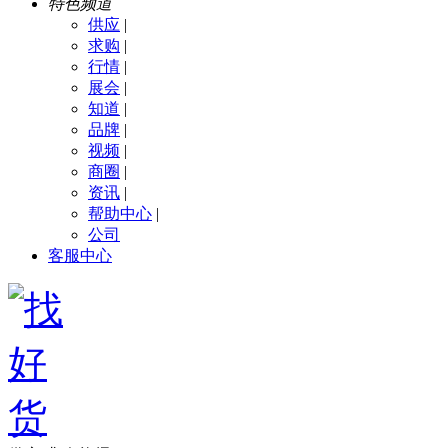
特色频道
供应
|
求购
|
行情
|
展会
|
知道
|
品牌
|
视频
|
商圈
|
资讯
|
帮助中心
|
公司
客服中心