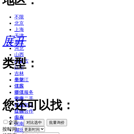
地区：
不限
北京
上海
天津
展开
重庆
河北
山西
类型：
内蒙古
辽宁
吉林
黑龙江
全部
江苏
供应
浙江
提供服务
安徽
供应二手
您还可以找：
福建
提供加工
江西
提供合作
山东
库存
全选
河南
按时间：
湖北