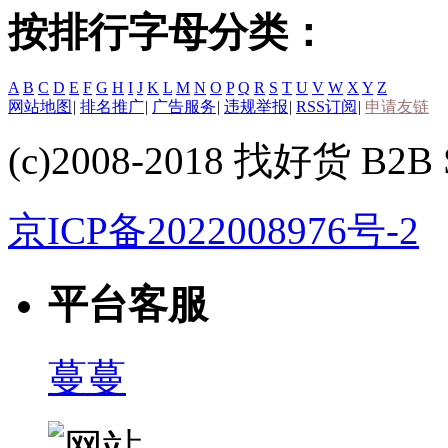
按排行字母分类：
A
B
C
D
E
F
G
H
I
J
K
L
M
N
O
P
Q
R
S
T
U
V
W
X
Y
Z
网站地图
|
排名推广
|
广告服务
|
违规举报
|
RSS订阅
|
申请友链
(c)2008-2018 找好货 B2B S
京ICP备2022008976号-2
平台客服
蔓蔓