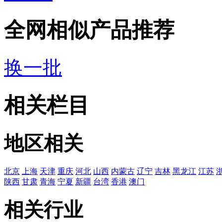
全网相似产品推荐
换一批
相关栏目
地区相关
北京
上海
天津
重庆
河北
山西
内蒙古
辽宁
吉林
黑龙江
江苏
陕西
甘肃
青海
宁夏
新疆
台湾
香港
澳门
相关行业