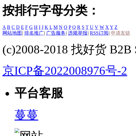
按排行字母分类：
A
B
C
D
E
F
G
H
I
J
K
L
M
N
O
P
Q
R
S
T
U
V
W
X
Y
Z
网站地图
|
排名推广
|
广告服务
|
违规举报
|
RSS订阅
|
申请友链
(c)2008-2018 找好货 B2B S
京ICP备2022008976号-2
平台客服
蔓蔓