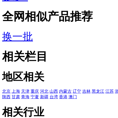
全网相似产品推荐
换一批
相关栏目
地区相关
北京
上海
天津
重庆
河北
山西
内蒙古
辽宁
吉林
黑龙江
江苏
陕西
甘肃
青海
宁夏
新疆
台湾
香港
澳门
相关行业