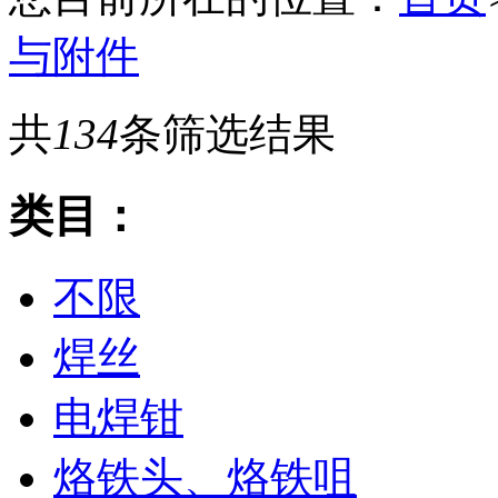
与附件
共
134
条筛选结果
类目：
不限
焊丝
电焊钳
烙铁头、烙铁咀