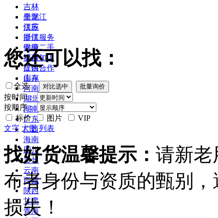
吉林
黑龙江
全部
江苏
供应
浙江
提供服务
安徽
供应二手
您还可以找：
福建
提供加工
江西
提供合作
山东
库存
全选
河南
按时间：
湖北
按顺序：
湖南
标价
图片
VIP
广东
文字
大图
列表
广西
海南
找好货温馨提示：
请新老
四川
贵州
云南
布者身份与资质的甄别，
西藏
陕西
损失！
甘肃
青海