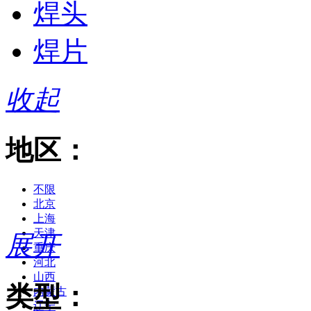
焊头
焊片
收起
地区：
不限
北京
上海
天津
展开
重庆
河北
山西
类型：
内蒙古
辽宁