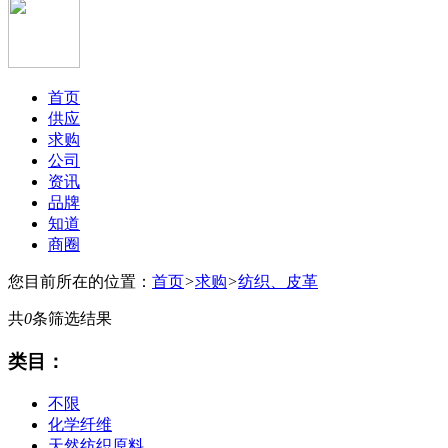
首页
供应
求购
公司
资讯
品牌
知道
商圈
您目前所在的位置：
首页
>
求购
>
纺织、皮革
共
0
条筛选结果
类目：
不限
化学纤维
天然纺织原料