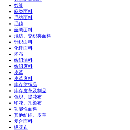
纱线
麻类面料
毛纺面料
毛毡
丝绸面料
混纺、交织类面料
针织面料
化纤面料
坯布
纺织辅料
纺织废料
皮革
皮革废料
库存纺织品
库存皮革及制品
色织、提花布
印花、扎染布
功能性面料
其他纺织、皮革
复合面料
绣花布