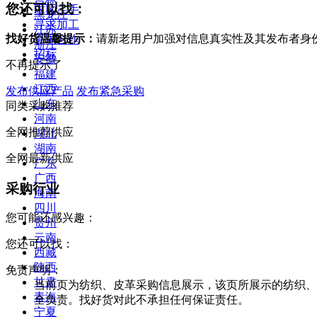
您还可以找：
求购二手
黑龙江
寻求加工
江苏
找好货温馨提示：
请新老用户加强对信息真实性及其发布者身
寻求合作
浙江
招标
安徽
不再提示了
福建
江西
发布供应产品
发布紧急采购
山东
同类采购推荐
河南
全网推荐供应
湖北
湖南
全网最新供应
广东
广西
采购行业
海南
四川
您可能还感兴趣：
贵州
云南
您还可以找：
西藏
陕西
免责声明：
甘肃
当前页为纺织、皮革采购信息展示，该页所展示的纺织、
青海
全负责。找好货对此不承担任何保证责任。
宁夏