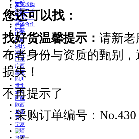
江苏
紧急求购
浙江
您还可以找：
求购二手
安徽
寻求加工
福建
寻求合作
江西
招标
山东
找好货温馨提示：
请新老
河南
湖北
布者身份与资质的甄别，
湖南
广东
广西
损失！
海南
四川
贵州
不再提示了
云南
西藏
陕西
采购订单编号：No.430
甘肃
青海
宁夏
新疆
台湾