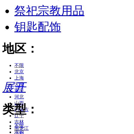
祭祀宗教用品
钥匙配饰
地区：
不限
北京
上海
展开
天津
重庆
河北
山西
类型：
内蒙古
辽宁
吉林
不限
黑龙江
求购