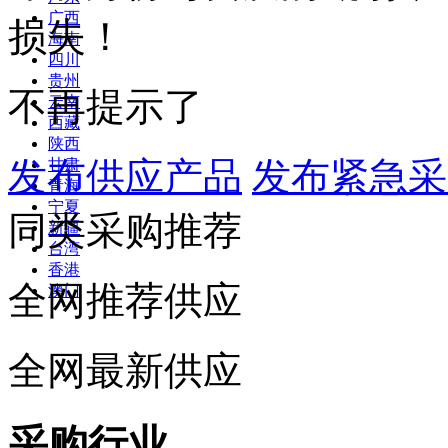
广西
损失！
海南
四川
贵州
不再提示了
云南
西藏
陕西
发布供应产品
发布紧急采
甘肃
青海
宁夏
同类采购推荐
新疆
台湾
香港
全网推荐供应
澳门
全网最新供应
采购行业