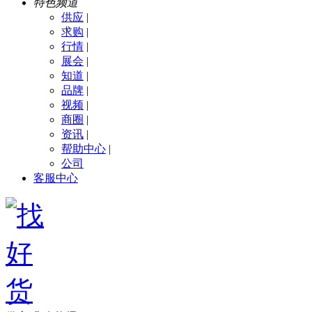
特色频道
供应
|
求购
|
行情
|
展会
|
知道
|
品牌
|
视频
|
商圈
|
资讯
|
帮助中心
|
公司
客服中心