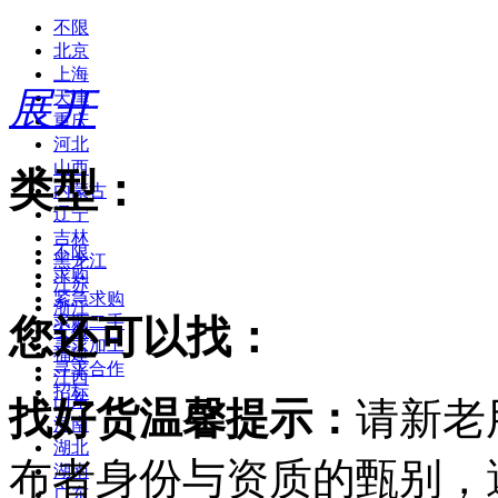
不限
北京
上海
展开
天津
重庆
河北
山西
类型：
内蒙古
辽宁
吉林
不限
黑龙江
求购
江苏
紧急求购
浙江
您还可以找：
求购二手
安徽
寻求加工
福建
寻求合作
江西
招标
山东
找好货温馨提示：
请新老
河南
湖北
布者身份与资质的甄别，
湖南
广东