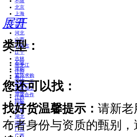
不限
北京
上海
展开
天津
重庆
河北
山西
类型：
内蒙古
辽宁
吉林
不限
黑龙江
求购
江苏
紧急求购
浙江
您还可以找：
求购二手
安徽
寻求加工
福建
寻求合作
江西
招标
山东
找好货温馨提示：
请新老
河南
湖北
布者身份与资质的甄别，
湖南
广东
广西