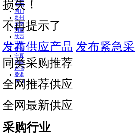
损失！
海南
四川
贵州
不再提示了
云南
西藏
陕西
发布供应产品
发布紧急采
甘肃
青海
宁夏
同类采购推荐
新疆
台湾
香港
全网推荐供应
澳门
全网最新供应
采购行业