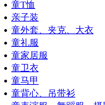
童T恤
亲子装
童外套、夹克、大衣
童礼服
童家居服
童卫衣
童马甲
童背心、吊带衫