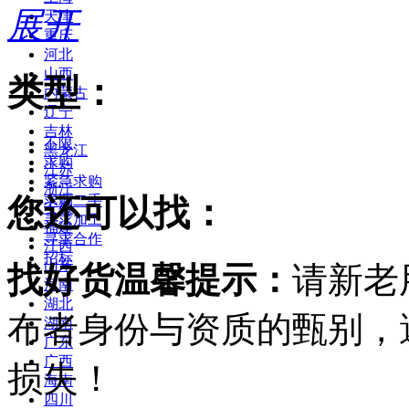
展开
天津
重庆
河北
山西
类型：
内蒙古
辽宁
吉林
不限
黑龙江
求购
江苏
紧急求购
浙江
您还可以找：
求购二手
安徽
寻求加工
福建
寻求合作
江西
招标
山东
找好货温馨提示：
请新老
河南
湖北
布者身份与资质的甄别，
湖南
广东
广西
损失！
海南
四川