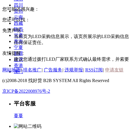
四川
您可能还感兴趣：
贵州
云南
您还可以找：
西藏
陕西
免责声明：
甘肃
当前页为LED采购信息展示，该页所展示的LED采购信
青海
任何保证责任。
宁夏
友情提醒：
新疆
建议您通过拨打LED厂家联系方式确认最终需求，并索要
台湾
香港
网站地图
|
排名推广
|
广告服务
|
违规举报
|
RSS订阅
|
申请友链
澳门
(c)2008-2018 找好货 B2B SYSTEM All Rights Reserved
京ICP备2022008976号-2
平台客服
蔓蔓