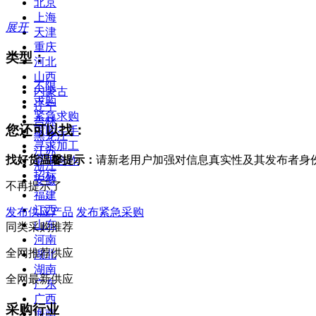
北京
上海
展开
天津
重庆
类型：
河北
山西
不限
内蒙古
求购
辽宁
紧急求购
吉林
您还可以找：
求购二手
黑龙江
寻求加工
江苏
找好货温馨提示：
请新老用户加强对信息真实性及其发布者身
寻求合作
浙江
招标
安徽
不再提示了
福建
江西
发布供应产品
发布紧急采购
山东
同类采购推荐
河南
全网推荐供应
湖北
湖南
全网最新供应
广东
广西
采购行业
海南