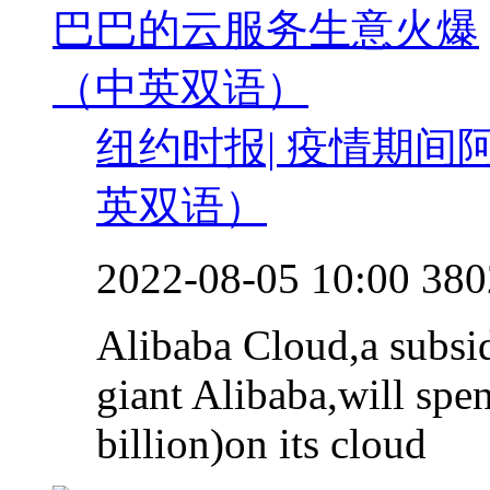
纽约时报| 疫情期
英双语）
2022-08-05 10:00
380
Alibaba Cloud,a subsi
giant Alibaba,will sp
billion)on its cloud