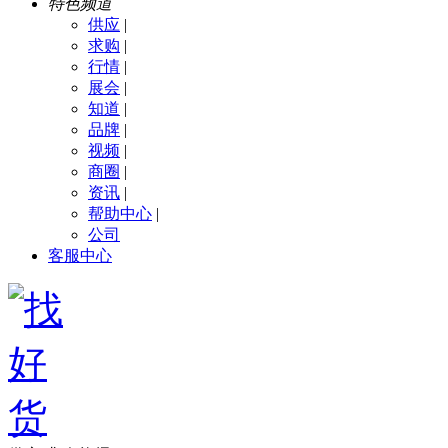
特色频道
供应
|
求购
|
行情
|
展会
|
知道
|
品牌
|
视频
|
商圈
|
资讯
|
帮助中心
|
公司
客服中心