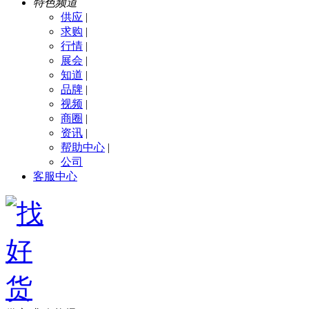
特色频道
供应
|
求购
|
行情
|
展会
|
知道
|
品牌
|
视频
|
商圈
|
资讯
|
帮助中心
|
公司
客服中心