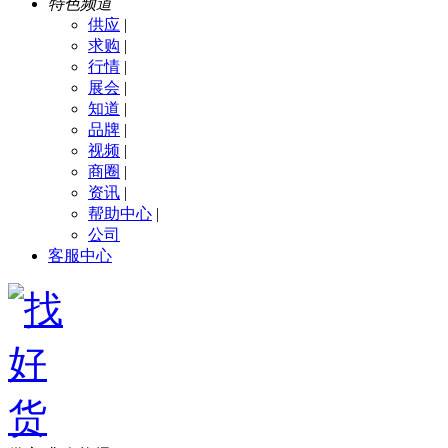
特色频道
供应
|
求购
|
行情
|
展会
|
知道
|
品牌
|
视频
|
商圈
|
资讯
|
帮助中心
|
公司
客服中心