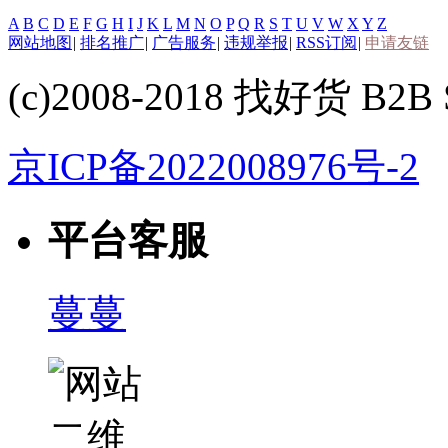
A
B
C
D
E
F
G
H
I
J
K
L
M
N
O
P
Q
R
S
T
U
V
W
X
Y
Z
网站地图
|
排名推广
|
广告服务
|
违规举报
|
RSS订阅
|
申请友链
(c)2008-2018 找好货 B2B S
京ICP备2022008976号-2
平台客服
蔓蔓