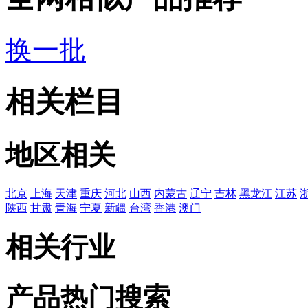
换一批
相关栏目
地区相关
北京
上海
天津
重庆
河北
山西
内蒙古
辽宁
吉林
黑龙江
江苏
陕西
甘肃
青海
宁夏
新疆
台湾
香港
澳门
相关行业
产品热门搜索