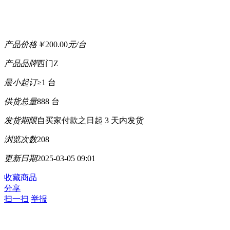
产品价格
￥
200.00
元/台
产品品牌
西门Z
最小起订
≥1 台
供货总量
888 台
发货期限
自买家付款之日起
3
天内发货
浏览次数
208
更新日期
2025-03-05 09:01
收藏商品
分享
扫一扫
举报