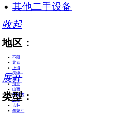
其他二手设备
收起
地区：
不限
北京
上海
天津
展开
重庆
河北
山西
类型：
内蒙古
辽宁
吉林
黑龙江
全部