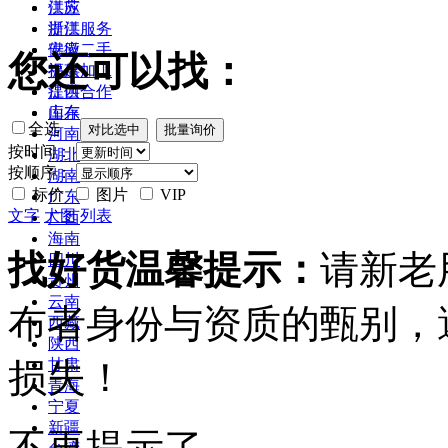
江苏
供应
浙江
提供服务
安徽
供应二手
您还可以找：
福建
提供加工
江西
提供合作
山东
库存
全选
河南
按时间：
湖北
按顺序：
湖南
标价
图片
VIP
广东
文字
大图
列表
广西
海南
找好货温馨提示：
请新老
四川
贵州
云南
布者身份与资质的甄别，
西藏
陕西
损失！
甘肃
青海
宁夏
新疆
不再提示了