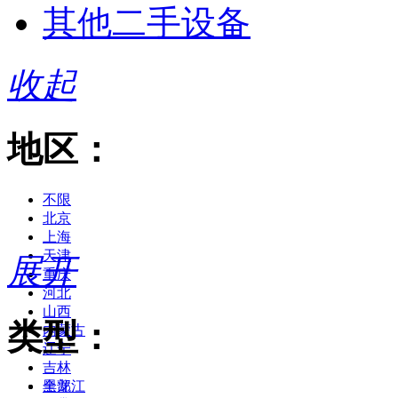
其他二手设备
收起
地区：
不限
北京
上海
天津
展开
重庆
河北
山西
类型：
内蒙古
辽宁
吉林
黑龙江
全部