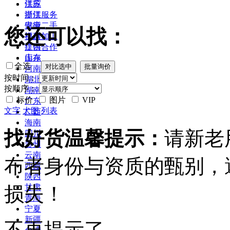
江苏
供应
浙江
提供服务
安徽
供应二手
您还可以找：
福建
提供加工
江西
提供合作
山东
库存
全选
河南
按时间：
湖北
按顺序：
湖南
标价
图片
VIP
广东
文字
大图
列表
广西
海南
找好货温馨提示：
请新老
四川
贵州
云南
布者身份与资质的甄别，
西藏
陕西
损失！
甘肃
青海
宁夏
新疆
不再提示了