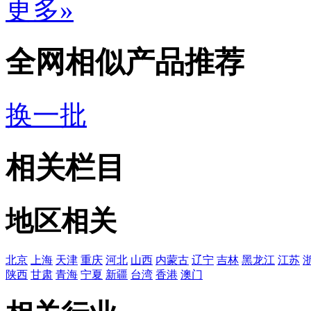
更多»
全网相似产品推荐
换一批
相关栏目
地区相关
北京
上海
天津
重庆
河北
山西
内蒙古
辽宁
吉林
黑龙江
江苏
陕西
甘肃
青海
宁夏
新疆
台湾
香港
澳门