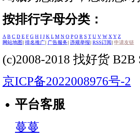
按排行字母分类：
A
B
C
D
E
F
G
H
I
J
K
L
M
N
O
P
Q
R
S
T
U
V
W
X
Y
Z
网站地图
|
排名推广
|
广告服务
|
违规举报
|
RSS订阅
|
申请友链
(c)2008-2018 找好货 B2B S
京ICP备2022008976号-2
平台客服
蔓蔓