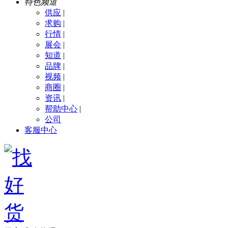
特色频道
供应
|
求购
|
行情
|
展会
|
知道
|
品牌
|
视频
|
商圈
|
资讯
|
帮助中心
|
公司
客服中心